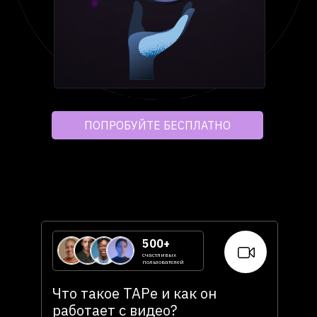
About RVS
Comexp telegram bot
Widget / API tools
Browser extension
Demo videos
News research &
ПОПРОБУЙТЕ БЕСПЛАТНО
development
Contacts
500+
счастливых
пользователей
Что такое TAPe и как он
работает с видео?