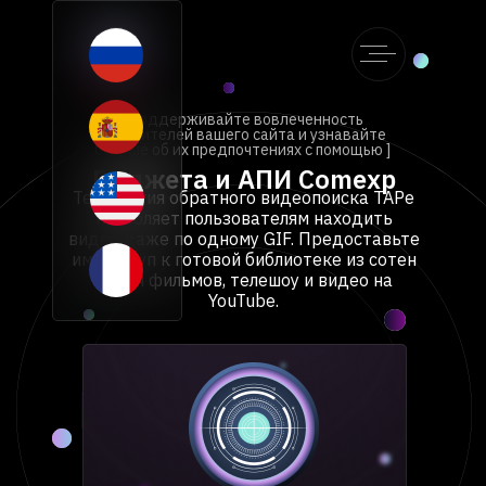
[ Поддерживайте вовлеченность
посетителей вашего сайта и узнавайте
больше об их предпочтениях с помощью ]
Виджета и АПИ Comexp
Технология обратного видеопоиска TAPe
позволяет пользователям находить
видео даже по одному GIF. Предоставьте
им доступ к готовой библиотеке из сотен
тысяч фильмов, телешоу и видео на
YouTube.
About TAPe
About theory
What is TAPe
T-bit
TAPe + ML
Reverse video search